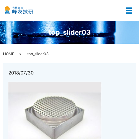
メ
top_slider03
HOME
top_slider03
2018/07/30