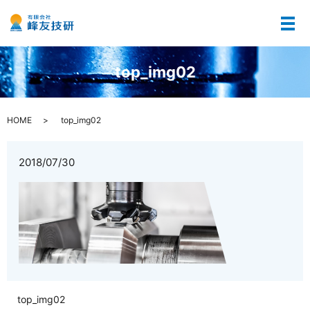
メ
top_img02
HOME
top_img02
2018/07/30
top_img02