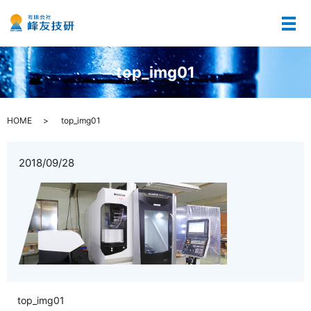
メ
top_img01
HOME
top_img01
2018/09/28
top_img01