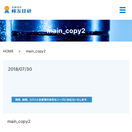
メ
main_copy2
HOME
main_copy2
2018/07/30
main_copy2