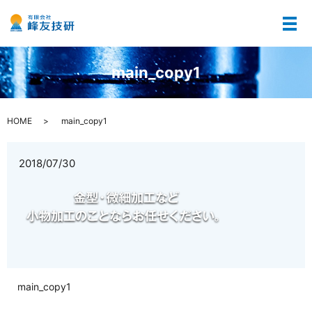
メ
main_copy1
HOME
main_copy1
2018/07/30
main_copy1