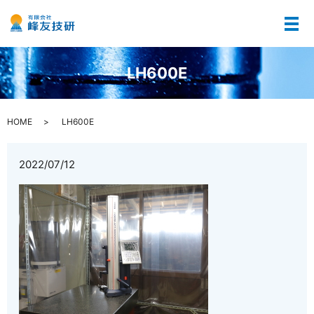
メ
LH600E
HOME
LH600E
2022/07/12