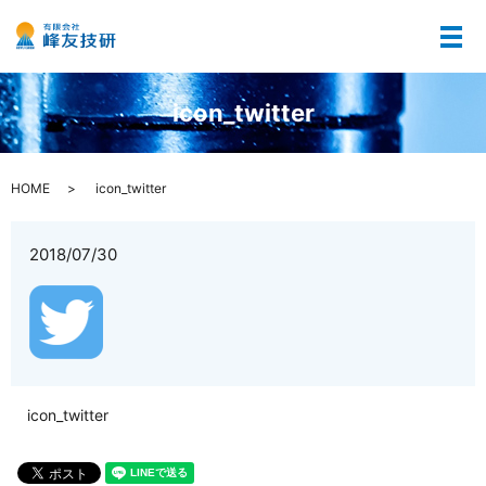
メ
icon_twitter
HOME
icon_twitter
2018/07/30
icon_twitter