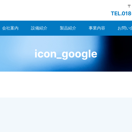
〒
TEL.01
会社案内
設備紹介
製品紹介
事業内容
お問い
icon_google