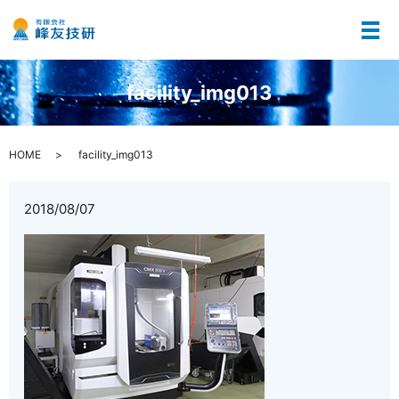
メ
facility_img013
HOME
facility_img013
2018/08/07