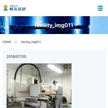
メ
facility_img011
HOME
facility_img011
2018/07/30