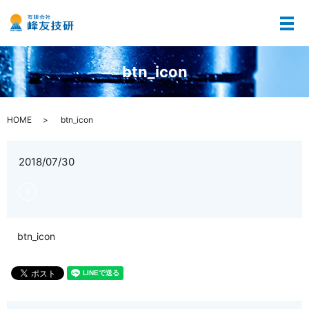
メ
btn_icon
HOME
btn_icon
2018/07/30
btn_icon