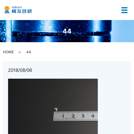
メ
44
HOME
44
2018/08/06